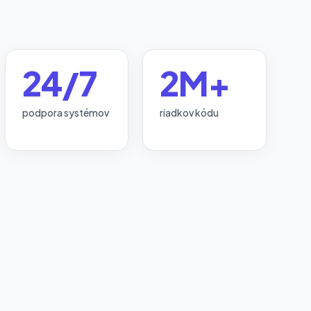
24/7
2M+
podpora systémov
riadkov kódu