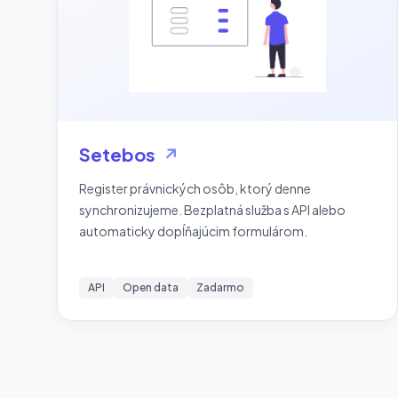
Setebos
↗
Register právnických osôb, ktorý denne
synchronizujeme. Bezplatná služba s API alebo
automaticky dopĺňajúcim formulárom.
API
Open data
Zadarmo