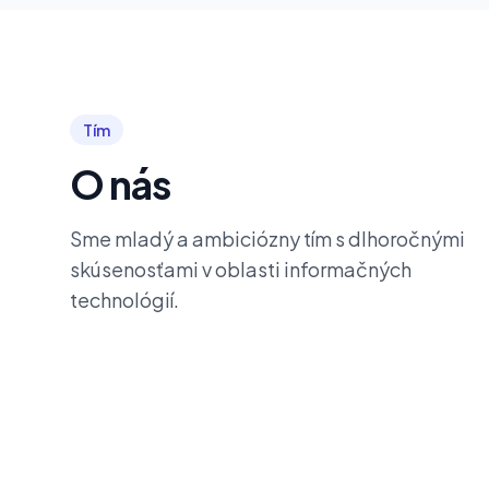
Tím
O nás
Sme mladý a ambiciózny tím s dlhoročnými
skúsenosťami v oblasti informačných
technológií.