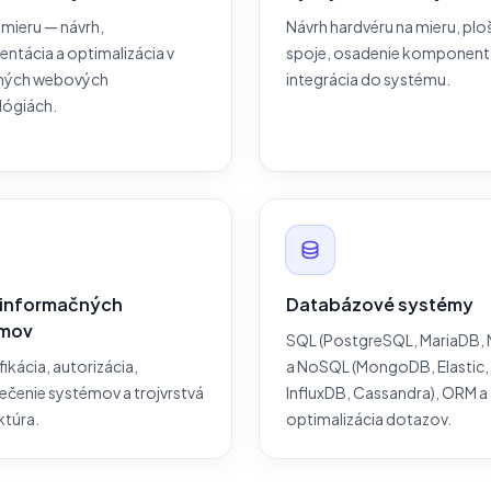
mieru — návrh,
Návrh hardvéru na mieru, plo
ntácia a optimalizácia v
spoje, osadenie komponent
ných webových
integrácia do systému.
lógiách.
 informačných
Databázové systémy
émov
SQL (PostgreSQL, MariaDB,
fikácia, autorizácia,
a NoSQL (MongoDB, Elastic,
čenie systémov a trojvrstvá
InfluxDB, Cassandra), ORM a
ktúra.
optimalizácia dotazov.