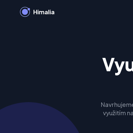
Himalia
Vyu
Navrhujeme,
využitím n