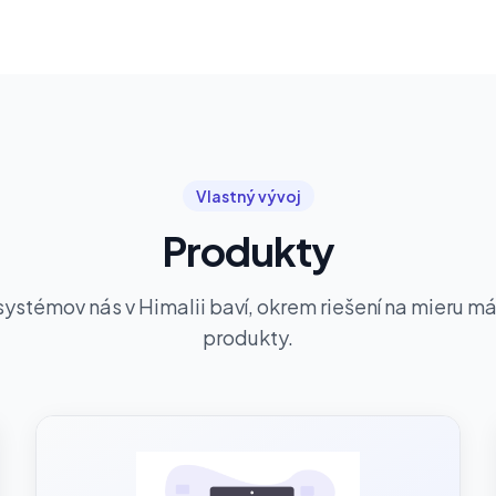
Vlastný vývoj
Produkty
ystémov nás v Himalii baví, okrem riešení na mieru m
produkty.