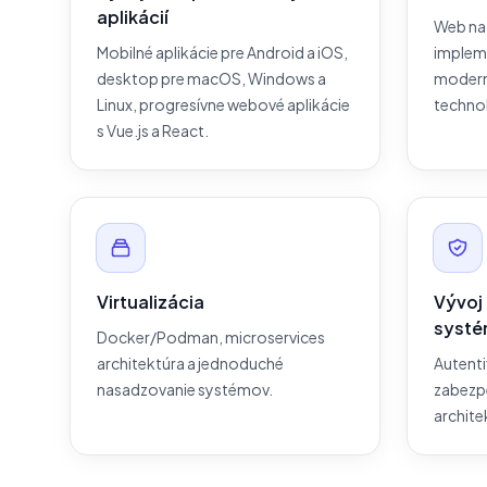
aplikácií
Web na 
Mobilné aplikácie pre Android a iOS,
impleme
desktop pre macOS, Windows a
moder
Linux, progresívne webové aplikácie
techno
s Vue.js a React.
Virtualizácia
Vývoj
syst
Docker/Podman, microservices
architektúra a jednoduché
Autenti
nasadzovanie systémov.
zabezpe
archite