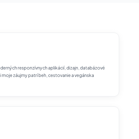
oderných responzívnych aplikácií, dizajn, databázové
zi moje záujmy patrí beh, cestovanie a vegánska