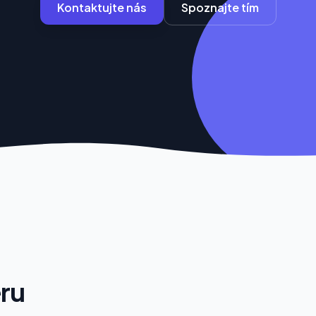
Kontaktujte nás
Spoznajte tím
eru