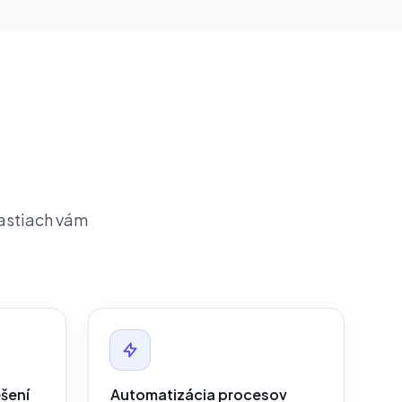
astiach vám
šení
Automatizácia procesov