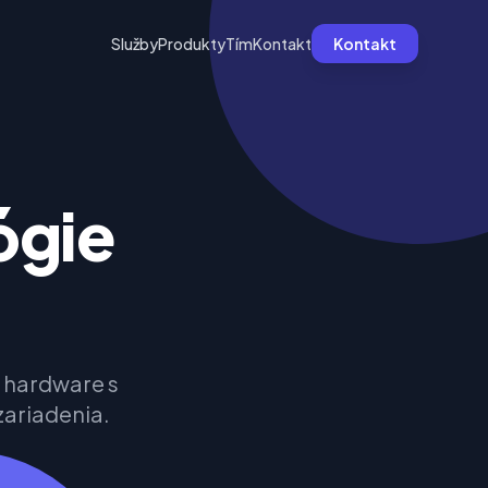
Služby
Produkty
Tím
Kontakt
Kontakt
ógie
j hardware s
zariadenia.