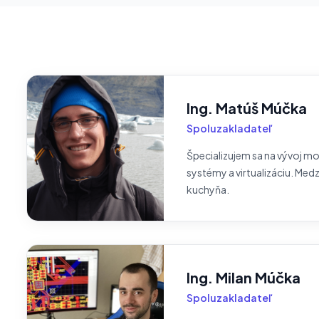
Ing. Matúš Múčka
Spoluzakladateľ
Špecializujem sa na vývoj m
systémy a virtualizáciu. Med
kuchyňa.
Ing. Milan Múčka
Spoluzakladateľ