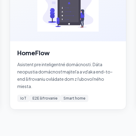
HomeFlow
Asistent pre inteligentné domácnosti. Dáta
neopustia domácnosť majiteľa a vďaka end-to-
end šifrovaniu ovládate dom z ľubovoľného
miesta.
IoT
E2E šifrovanie
Smart home