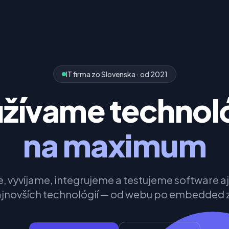
IT firma zo Slovenska · od 2021
žívame technol
na maximum
 vyvíjame, integrujeme a testujeme software a
ajnovších technológií — od webu po embedded 