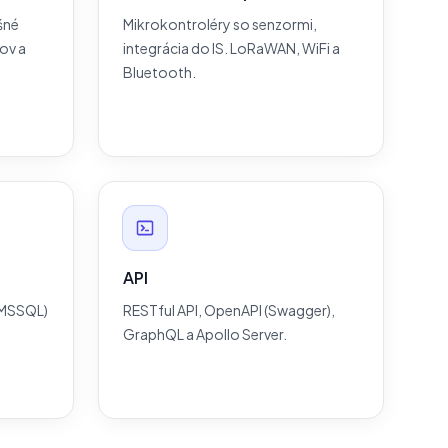
šné
Mikrokontroléry so senzormi,
ov a
integrácia do IS. LoRaWAN, WiFi a
Bluetooth.
API
 MSSQL)
RESTful API, OpenAPI (Swagger),
GraphQL a Apollo Server.