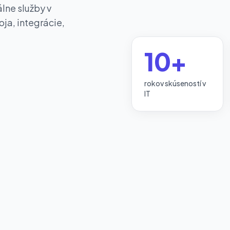
lne služby v
ja, integrácie,
10+
rokov skúseností v
IT